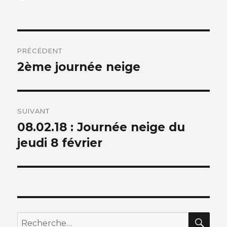
le
Navigation
PRÉCÉDENT
de
2ème journée neige
Article
précédent :
l’article
SUIVANT
08.02.18 : Journée neige du
Article
suivant :
jeudi 8 février
REC
Recherche