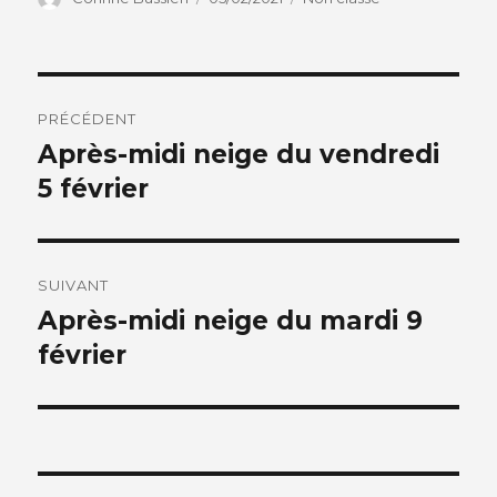
le
Navigation
PRÉCÉDENT
de
Après-midi neige du vendredi
Article
précédent :
5 février
l’article
SUIVANT
Après-midi neige du mardi 9
Article
suivant :
février