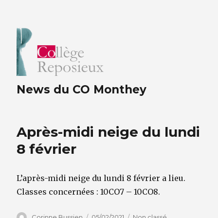
News du CO Monthey
Après-midi neige du lundi
8 février
L’après-midi neige du lundi 8 février a lieu.
Classes concernées : 10CO7 – 10CO8.
Auteur
Publié
Catégories
Corinne Bussien
05/02/2021
Non classé