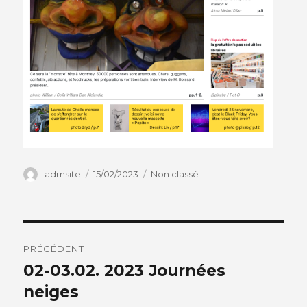
Auteur
Publié
Catégories
admsite
15/02/2023
Non classé
le
Navigation
PRÉCÉDENT
de
02-03.02. 2023 Journées
Article
précédent :
neiges
l’article