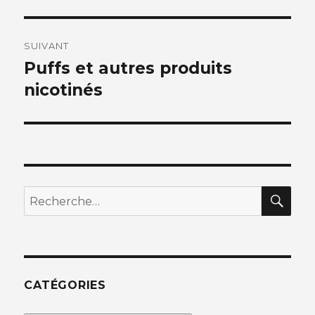
SUIVANT
Puffs et autres produits
Article
suivant :
nicotinés
REC
Recherche
pour
:
CATÉGORIES