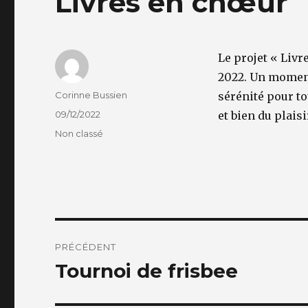
Livres en chœur
Le projet « Liv
2022. Un moment 
Auteur
Corinne Bussien
sérénité pour to
Publié
09/12/2022
et bien du plaisi
le
Catégories
Non classé
Navigation
PRÉCÉDENT
de
Tournoi de frisbee
Article
précédent :
l’article