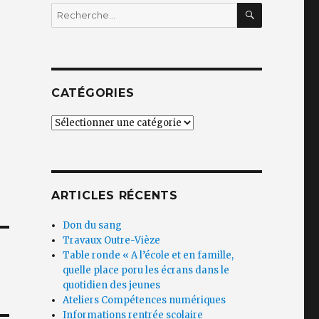
RECHERC
Recherche
pour
:
CATÉGORIES
Catégories
ARTICLES RÉCENTS
Don du sang
Travaux Outre-Vièze
Table ronde « A l’école et en famille,
quelle place poru les écrans dans le
quotidien des jeunes
Ateliers Compétences numériques
Informations rentrée scolaire