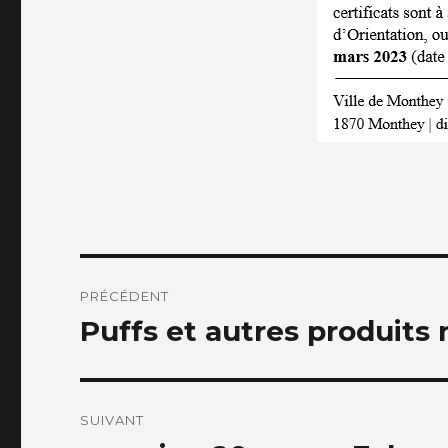
Navigation
PRÉCÉDENT
de
Puffs et autres produits 
Article
précédent :
l’article
SUIVANT