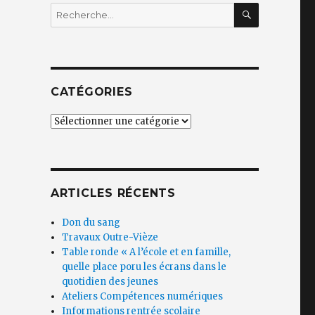
RECHERC
Recherche
pour
:
CATÉGORIES
Catégories
ARTICLES RÉCENTS
Don du sang
Travaux Outre-Vièze
Table ronde « A l’école et en famille,
quelle place poru les écrans dans le
quotidien des jeunes
Ateliers Compétences numériques
Informations rentrée scolaire