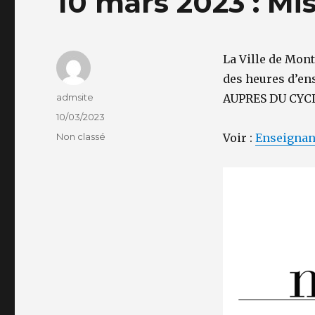
10 mars 2023 : Mi
La Ville de Mon
des heures d’en
Auteur
admsite
AUPRES DU CYC
Publié
10/03/2023
le
Catégories
Non classé
Voir :
Enseignan