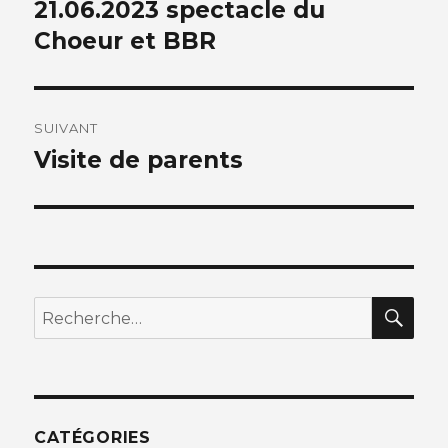
de
21.06.2023 spectacle du
Article
précédent :
Choeur et BBR
l’article
SUIVANT
Visite de parents
Article
suivant :
REC
Recherche
pour
:
CATÉGORIES