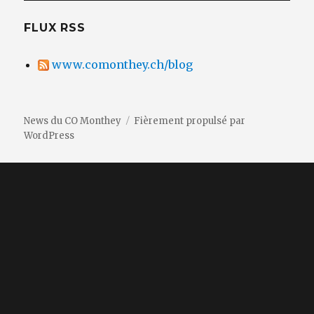
FLUX RSS
www.comonthey.ch/blog
News du CO Monthey
Fièrement propulsé par
WordPress