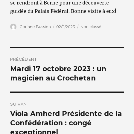
se rendront à Berne pour une découverte
guidée du Palais Fédéral. Bonne visite à eux!
Auteur
Publié
Catégories
Corinne Bussien
02/11/2023
Non classé
le
Navigation
PRÉCÉDENT
de
Mardi 17 octobre 2023 : un
Article
précédent :
magicien au Crochetan
l’article
SUIVANT
Viola Amherd Présidente de la
Article
suivant :
Confédération : congé
exceptionnel