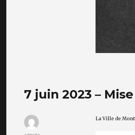
7 juin 2023 – Mis
La Ville de Mont
Auteur
admsite