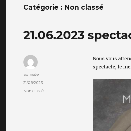
Catégorie :
Non classé
21.06.2023 spect
Nous vous atten
spectacle, le me
Auteur
admsite
Publié
21/06/2023
le
Catégories
Non classé