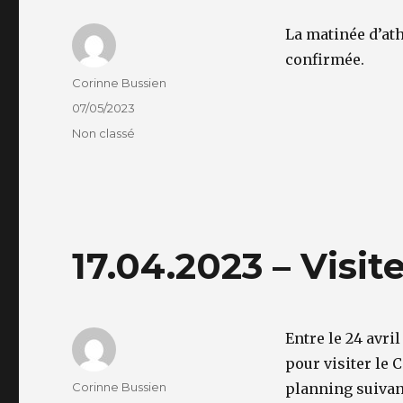
La matinée d’ath
confirmée.
Auteur
Corinne Bussien
Publié
07/05/2023
le
Catégories
Non classé
17.04.2023 – Visi
Entre le 24 avril
pour visiter le
Auteur
Corinne Bussien
planning suivant