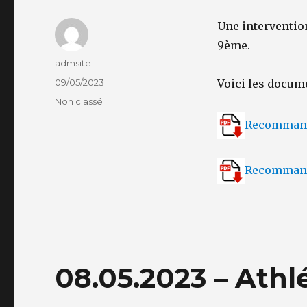
Une intervention
9ème.
Auteur
admsite
Publié
09/05/2023
Voici les docume
le
Catégories
Non classé
Recommanda
Recommanda
08.05.2023 – Ath