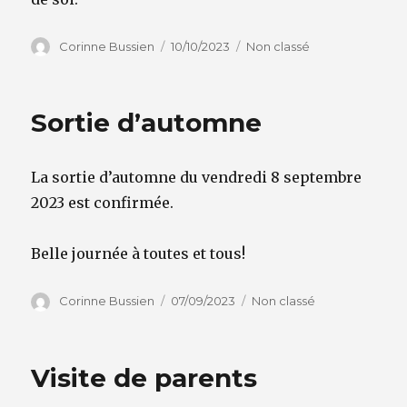
Auteur
Publié
Catégories
Corinne Bussien
10/10/2023
Non classé
le
Sortie d’automne
La sortie d’automne du vendredi 8 septembre
2023 est confirmée.
Belle journée à toutes et tous!
Auteur
Publié
Catégories
Corinne Bussien
07/09/2023
Non classé
le
Visite de parents