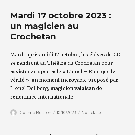
Mardi 17 octobre 2023 :
un magicien au
Crochetan
Mardi après-midi 17 octobre, les élèves du CO
se rendront au Théâtre du Crochetan pour
assister au spectacle « Lionel – Rien que la
vérité », un moment incroyable proposé par
Lionel Dellberg, magicien valaisan de
renommée internationale !
Auteur
Publié
Catégories
Corinne Bussien
10/10/2023
Non classé
le