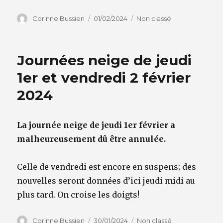
Auteur
Publié
Catégories
Corinne Bussien
01/02/2024
Non classé
le
Journées neige de jeudi
1er et vendredi 2 février
2024
La journée neige de jeudi 1er février a
malheureusement dû être annulée.
Celle de vendredi est encore en suspens; des
nouvelles seront données d’ici jeudi midi au
plus tard. On croise les doigts!
Auteur
Publié
Catégories
Corinne Bussien
30/01/2024
Non classé