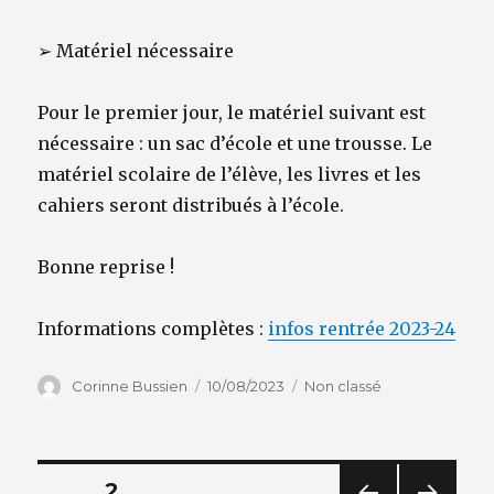
➢
Matériel nécessaire
Pour le premier jour, le matériel suivant est
nécessaire : un sac d’école et une trousse. Le
matériel scolaire de l’élève, les livres et les
cahiers seront distribués à l’école.
Bonne reprise !
Informations complètes :
infos rentrée 2023-24
Auteur
Publié
Catégories
Corinne Bussien
10/08/2023
Non classé
le
Navigation
PAGE
2