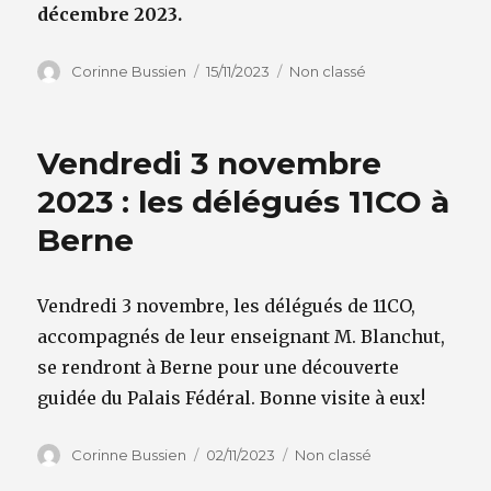
décembre 2023.
Auteur
Publié
Catégories
Corinne Bussien
15/11/2023
Non classé
le
Vendredi 3 novembre
2023 : les délégués 11CO à
Berne
Vendredi 3 novembre, les délégués de 11CO,
accompagnés de leur enseignant M. Blanchut,
se rendront à Berne pour une découverte
guidée du Palais Fédéral. Bonne visite à eux!
Auteur
Publié
Catégories
Corinne Bussien
02/11/2023
Non classé
le